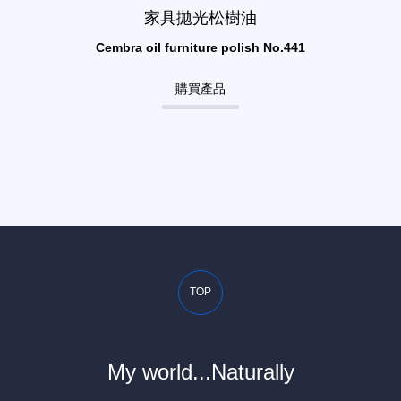
家具拋光松樹油
Cembra oil furniture polish No.441
購買產品
TOP
My world...Naturally