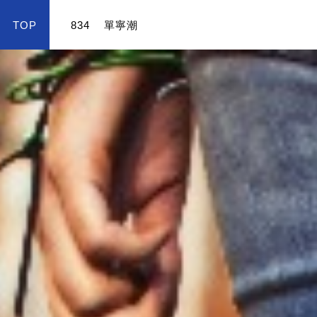
TOP
834
單寧潮
color